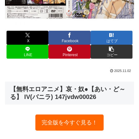
X
Facebook
はてブ
LINE
Pinterest
コピー
2025.11.02
【無料エロアニメ】哀・奴●【あい・ど～
る】 IV(バニラ) 147jvdw00026
完全版を今すぐ見る！